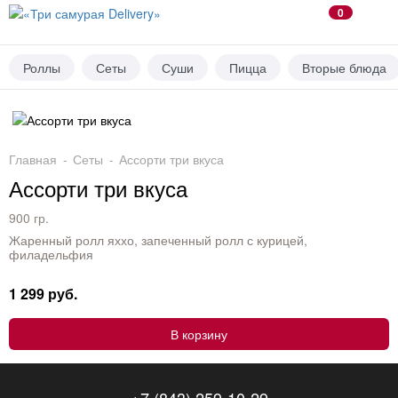
0
Роллы
Сеты
Суши
Пицца
Вторые блюда
Главная
Сеты
Ассорти три вкуса
Ассорти три вкуса
900 гр.
Жаренный ролл яххо, запеченный ролл с курицей,
филадельфия
1 299 руб.
В корзину